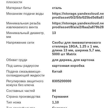
плоскости
Материал биты
сталь
Механизм подачи воды
https://storage.yandexcloud.net/
prod/asset/0/2/5/b/025bd5d8a87
Минимальная резьба
https://storage.yandexcloud.net/
извлекаемого винта
prod/asset/8/a/a/2/8aa2a879b285
Минимальный диаметр,
13
мм
Напряжение сети
Скобы для пневматического
степлера 18GA, 1.25 х 1 мм,
длина 13 мм, ширина 5,7 мм,
5000 шт Matrix
Обхват груди
для дерева, для картона
Под шины радиусом
картонная коробка
Подача смазывающе-
Китай
охлаждающей жидкости
Регулировка защитного
8305200000
кожуха без ключа
Составных частей
94
Страна производства
Германия
Тип ножа
1,10
Тип светофильтра
Силовое