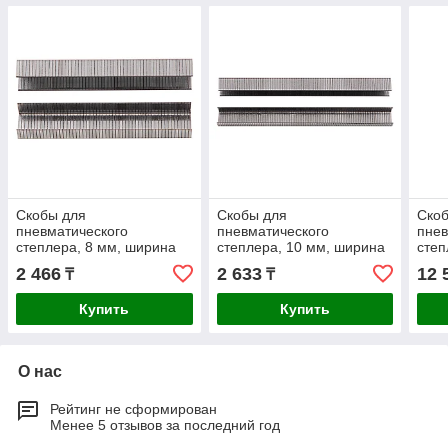
Скобы для
Скобы для
Ско
пневматического
пневматического
пнев
степлера, 8 мм, ширина
степлера, 10 мм, ширина
степ
1.2 мм, толщина 0.6 мм,
1.2 мм, толщина 0.6 мм,
мм, 
2 466
2 633
12 
₸
₸
ширина скобы 11.2 мм,
ширина скобы 11.2 мм,
5,7 
5000 шт Matrix
5000 шт Matrix
Купить
Купить
О нас
Рейтинг не сформирован
Менее 5 отзывов за последний год