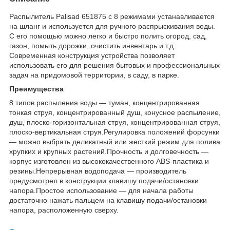
Распылитель Palisad 651875 с 8 режимами устанавливается
на шланг и используется для ручного распрыскивания воды.
С его помощью можно легко и быстро полить огород, сад,
газон, помыть дорожки, очистить инвентарь и т.д.
Современная конструкция устройства позволяет
использовать его для решения бытовых и профессиональных
задач на придомовой территории, в саду, в парке.
Преимущества
8 типов распыления воды — туман, концентрированная
тонкая струя, концентрированный душ, конусное распыление,
душ, плоско-горизонтальная струя, концентрированная струя,
плоско-вертикальная струя.Регулировка положений форсунки
— можно выбрать деликатный или жесткий режим для полива
хрупких и крупных растений.Прочность и долговечность —
корпус изготовлен из высококачественного ABS-пластика и
резины.Непрерывная водоподача — производитель
предусмотрел в конструкции клавишу подачи/остановки
напора.Простое использование — для начала работы
достаточно нажать пальцем на клавишу подачи/остановки
напора, расположенную сверху.