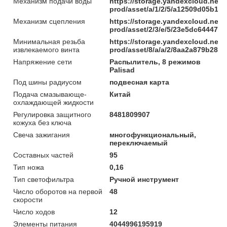
Механизм подачи воды
https://storage.yandexcloud.net/
prod/asset/a/1/2/5/a12509d05b18
Механизм сцепления
https://storage.yandexcloud.net/
prod/asset/2/3/e/5/23e5dc644479
Минимальная резьба
https://storage.yandexcloud.net/
извлекаемого винта
prod/asset/8/a/a/2/8aa2a879b285
Напряжение сети
Распылитель, 8 режимов
Palisad
Под шины радиусом
подвесная карта
Подача смазывающе-
Китай
охлаждающей жидкости
Регулировка защитного
8481809907
кожуха без ключа
Свеча зажигания
многофункциональный,
переключаемый
Составных частей
95
Тип ножа
0,16
Тип светофильтра
Ручной инструмент
Число оборотов на первой
48
скорости
Число ходов
12
Элементы питания
4044996195919