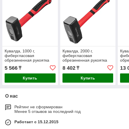
Кувалда, 1000 г,
Кувалда, 2000 г,
Кува
фибергласовая
фибергласовая
фиб
обрезиненная рукоятка
обрезиненная рукоятка
обре
Matrix
Matrix
Matr
5 566
8 402
13 
₸
₸
Купить
Купить
О нас
Рейтинг не сформирован
Менее 5 отзывов за последний год
Работает с 15.12.2015