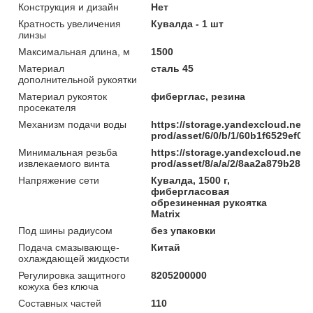
Конструкция и дизайн
Нет
Кратность увеличения
Кувалда - 1 шт
линзы
Максимальная длина, м
1500
Материал
сталь 45
дополнительной рукоятки
Материал рукояток
фиберглас, резина
просекателя
Механизм подачи воды
https://storage.yandexcloud.net/
prod/asset/6/0/b/1/60b1f6529ef
Минимальная резьба
https://storage.yandexcloud.net/
извлекаемого винта
prod/asset/8/a/a/2/8aa2a879b285
Напряжение сети
Кувалда, 1500 г,
фибергласовая
обрезиненная рукоятка
Matrix
Под шины радиусом
без упаковки
Подача смазывающе-
Китай
охлаждающей жидкости
Регулировка защитного
8205200000
кожуха без ключа
Составных частей
110