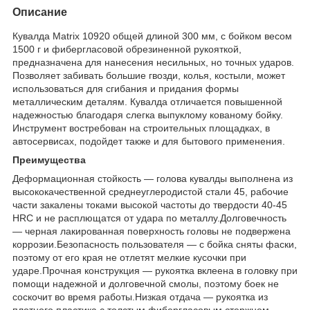
Описание
Кувалда Matrix 10920 общей длиной 300 мм, с бойком весом
1500 г и фибергласовой обрезиненной рукояткой,
предназначена для нанесения несильных, но точных ударов.
Позволяет забивать большие гвозди, колья, костыли, может
использоваться для сгибания и придания формы
металлическим деталям. Кувалда отличается повышенной
надежностью благодаря слегка выпуклому кованому бойку.
Инструмент востребован на строительных площадках, в
автосервисах, подойдет также и для бытового применения.
Преимущества
Деформационная стойкость — голова кувалды выполнена из
высококачественной среднеуглеродистой стали 45, рабочие
части закалены токами высокой частоты до твердости 40-45
HRC и не расплющатся от удара по металлу.Долговечность
— черная лакированная поверхность головы не подвержена
коррозии.Безопасность пользователя — с бойка сняты фаски,
поэтому от его края не отлетят мелкие кусочки при
ударе.Прочная конструкция — рукоятка вклеена в головку при
помощи надежной и долговечной смолы, поэтому боек не
соскочит во время работы.Низкая отдача — рукоятка из
плотного пластика с толстым фибергласовым стержнем