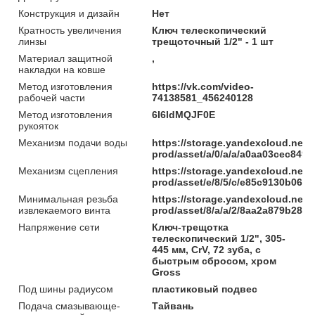
Конструкция и дизайн
Нет
Кратность увеличения
Ключ телескопический
линзы
трещоточный 1/2" - 1 шт
Материал защитной
,
накладки на ковше
Метод изготовления
https://vk.com/video-
рабочей части
74138581_456240128
Метод изготовления
6I6ldMQJF0E
рукояток
Механизм подачи воды
https://storage.yandexcloud.net/
prod/asset/a/0/a/a/a0aa03cec84
Механизм сцепления
https://storage.yandexcloud.net/
prod/asset/e/8/5/c/e85c9130b06
Минимальная резьба
https://storage.yandexcloud.net/
извлекаемого винта
prod/asset/8/a/a/2/8aa2a879b285
Напряжение сети
Ключ-трещотка
телескопический 1/2", 305-
445 мм, CrV, 72 зуба, с
быстрым сбросом, хром
Gross
Под шины радиусом
пластиковый подвес
Подача смазывающе-
Тайвань