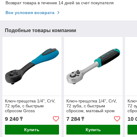
Возврат товара в течение 14 дней за счет покупателя
Все условия возврата
Подобные товары компании
Ключ-трещотка 1/4", CrV,
Ключ-трещотка 1/4", CrV,
Ключ
72 зуба, с быстрым
72 зуба, с быстрым
72 з
сбросом Gross
сбросом, матовый хром
сбро
Stels
Stel
9 240
7 284
10 
₸
₸
Купить
Купить