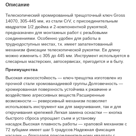
Описание
Телескопический хромированный трещоточный ключ Gross
14070, 305-445 мм, из стали CrV, с присоединительным
квадратом 1/2 дюйма и 2-компонентной рукояткой,
предназначен для монтажных работ с резьбовыми
соединениями. Особенно удобен для работы в
труднодоступных местах, т.к. имеет запатентованный
механизм фиксации телескопической рукоятки. Ее длину
можно изменить с 305 до 445 мм. Инструмент используется в
слесарных мастерских, автосервисах, пригодится и в быту.
Преимущества
Высокая износостойкость — ключ-трещотка изготовлен из
прочной стали хромованадиевой группы.Долговечность —
хромированная поверхность устойчива к ржавчине и
воздействию агрессивных веществ.Расширенные
возможности — реверсивный механизм позволяет
использовать инструмент как для закручивания, так и для
откручивания крепежей.Легкая замена оснастки — кнопка
быстрого сброса упрощает съем и установку
насадок.Высокая плавность работы — храповой механизм с
72 зубцами имеет шаг 5 градусов.Надежная фиксация
насадки — благодаря присоединительному квадрату с