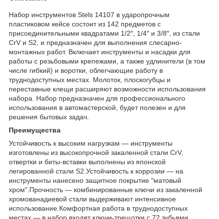
Набор инструментов Stels 14107 в ударопрочным
пластиковом кейсе состоит из 142 предметов с
присоединительными квадратами 1/2″, 1/4″ и 3/8″, из стали
CrV и S2, и предназначен для выполнения слесарно-
монтажных работ. Включает инструменты и насадки для
работы с резьбовыми крепежами, а также удлинители (в том
числе гибкий) и воротки, облегчающие работу в
труднодоступных местах. Молоток, плоскогубцы и
переставные клещи расширяют возможности использования
набора. Набор предназначен для профессионального
использования в автомастерской, будет полезен и для
решения бытовых задач.
Преимущества
Устойчивость к высоким нагрузкам — инструменты
изготовлены из высокопрочной закаленной стали CrV,
отвертки и биты-вставки выполнены из японской
легированной стали S2.Устойчивость к коррозии — на
инструменты нанесено защитное покрытие "матовый
хром".Прочность — комбинированные ключи из закаленной
хромованадиевой стали выдерживают интенсивное
использование.Комфортная работа в труднодоступных
местах — в набор входят ключи-трещотки с 72 зубьями,