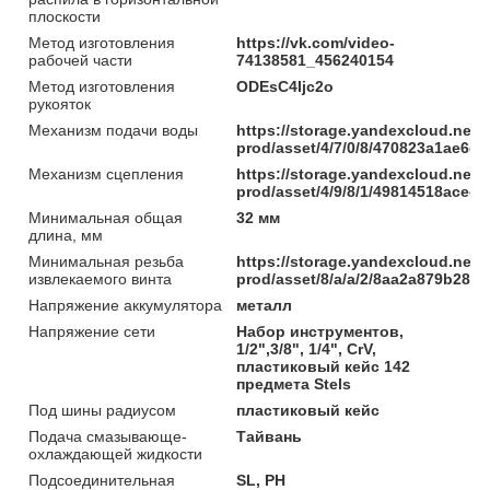
плоскости
Метод изготовления
https://vk.com/video-
рабочей части
74138581_456240154
Метод изготовления
ODEsC4Ijc2o
рукояток
Механизм подачи воды
https://storage.yandexcloud.net/
prod/asset/4/7/0/8/470823a1ae6
Механизм сцепления
https://storage.yandexcloud.net/
prod/asset/4/9/8/1/49814518ace
Минимальная общая
32 мм
длина, мм
Минимальная резьба
https://storage.yandexcloud.net/
извлекаемого винта
prod/asset/8/a/a/2/8aa2a879b285
Напряжение аккумулятора
металл
Напряжение сети
Набор инструментов,
1/2",3/8", 1/4", CrV,
пластиковый кейс 142
предмета Stels
Под шины радиусом
пластиковый кейс
Подача смазывающе-
Тайвань
охлаждающей жидкости
Подсоединительная
SL, PH