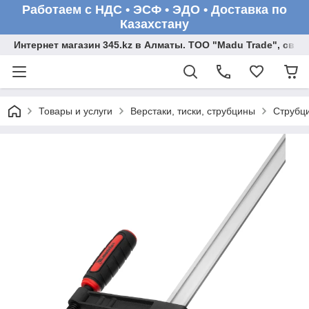
Работаем с НДС • ЭСФ • ЭДО • Доставка по
Казахстану
Интернет магазин 345.kz в Алматы. ТОО "Madu Trade", св
Товары и услуги
Верстаки, тиски, струбцины
Струбци