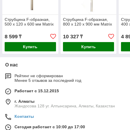
Струбцина F-образная,
Струбцина F-образная,
Стру
500 х 120 х 600 мм Matrix
800 х 120 х 900 мм Matrix
400 
8 599
10 327
4 8
₸
₸
Купить
Купить
О нас
Рейтинг не сформирован
Менее 5 отзывов за последний год
Работает с 15.12.2015
г. Алматы
Жандосова 128 уг. Алтынсарина, Алматы, Казахстан
Контакты
Сегодня работает с 10:00 до 17:00