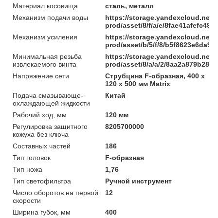
Материал косовища
сталь, металл
Механизм подачи воды
https://storage.yandexcloud.net/
prod/asset/8/f/a/e/8fae41afefc4
Механизм усиления
https://storage.yandexcloud.net/
prod/asset/b/5/f/8/b5f8623e6da9
Минимальная резьба
https://storage.yandexcloud.net/
извлекаемого винта
prod/asset/8/a/a/2/8aa2a879b285
Напряжение сети
Струбцина F-образная, 400 х
120 х 500 мм Matrix
Подача смазывающе-
Китай
охлаждающей жидкости
Рабочий ход, мм
120 мм
Регулировка защитного
8205700000
кожуха без ключа
Составных частей
186
Тип головок
F-образная
Тип ножа
1,76
Тип светофильтра
Ручной инструмент
Число оборотов на первой
12
скорости
Ширина губок, мм
400