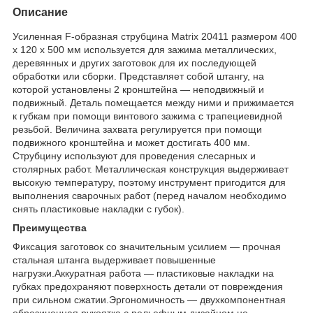
Описание
Усиленная F-образная струбцина Matrix 20411 размером 400
х 120 х 500 мм используется для зажима металлических,
деревянных и других заготовок для их последующей
обработки или сборки. Представляет собой штангу, на
которой установлены 2 кронштейна — неподвижный и
подвижный. Деталь помещается между ними и прижимается
к губкам при помощи винтового зажима с трапециевидной
резьбой. Величина захвата регулируется при помощи
подвижного кронштейна и может достигать 400 мм.
Струбцину используют для проведения слесарных и
столярных работ. Металлическая конструкция выдерживает
высокую температуру, поэтому инструмент пригодится для
выполнения сварочных работ (перед началом необходимо
снять пластиковые накладки с губок).
Преимущества
Фиксация заготовок со значительным усилием — прочная
стальная штанга выдерживает повышенные
нагрузки.Аккуратная работа — пластиковые накладки на
губках предохраняют поверхность детали от повреждения
при сильном сжатии.Эргономичность — двухкомпонентная
обрезиненная рукоятка с рельефным дизайном не