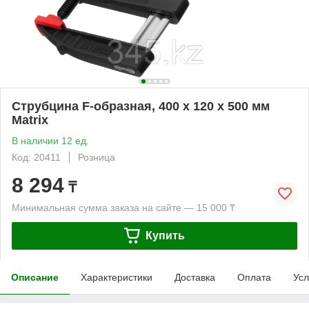
Струбцина F-образная, 400 х 120 х 500 мм
Matrix
В наличии 12 ед.
Код: 20411
Розница
8 294
₸
Минимальная сумма заказа на сайте — 15 000 ₸
Купить
Описание
Характеристики
Доставка
Оплата
Усл