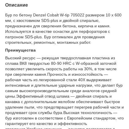
Описание
Бур по бетону Denzel Cobalt W-tip 705022 размером 10 х 600
мм, с хвостовиком SDS-plus и двойной спиралью,
предназначен для сверления бетона, кирпича и камня.
Используется в качестве оснастки для перфораторов с
патроном SDS-plus. Бур оптимален для проведения
строительных, ремонтных, монтажных работ.
Преимущества
Высокий ресурс — режущая твердосплавная пластина из
сплава ВК8 твердостью 80-90 HRC с W-образной заточкой
позволяет увеличить скорость работы на 30%, в том числе
при сверлении камня.Прочность и износостойкость —
рабочая часть из легированной стали 40Х выдерживает
интенсивные и длительные ударные нагрузки, что делает бур
самым высокопроизводительным среди аналогов средней
цены.Эффективный отвод шлама — двойная спираль и
канавка с дополнительным желобом обеспечивают быстрое
удаление пыли, что предотвращает перегрев рабочей части и
продлевает срок службы бура.Высокая технологичность —
бур изготовлен в соответствии с Европейским стандартом, что
гарантирует его качество и эффективность
сверления.Удобное хранение — оснастка поставляется в