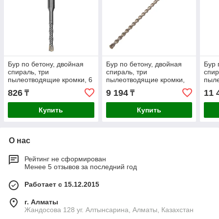
Бур по бетону, двойная
Бур по бетону, двойная
Бур 
спираль, три
спираль, три
спир
пылеотводящие кромки, 6
пылеотводящие кромки,
пыле
x 110 мм DENZEL
20 x 600 мм DENZEL
22 x
826
9 194
11 
₸
₸
Купить
Купить
О нас
Рейтинг не сформирован
Менее 5 отзывов за последний год
Работает с 15.12.2015
г. Алматы
Жандосова 128 уг. Алтынсарина, Алматы, Казахстан