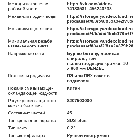
Метод изготовления
https://vk.com/video-
рабочей части
74138581_456240233
Механизм подачи воды
https://storage.yandexcloud.net/
prod/asset/8/3/5/a/835a942f705
Механизм сцепления
https://storage.yandexcloud.net/
prod/asset/4/b/c/b/4bcb176b6f7
Минимальная резьба
https://storage.yandexcloud.net/
извлекаемого винта
prod/asset/8/a/a/2/8aa2a879b285
Напряжение сети
Бур по бетону, двойная
спираль, три
пылеотводящие кромки, 10
x 600 мм DENZEL
Под шины радиусом
ПЭ или ПВХ пакет с
подвесом
Подача смазывающе-
Китай
охлаждающей жидкости
Регулировка защитного
8207503000
кожуха без ключа
Составных частей
45
Тип крепления черенка
SDS-plus
Тип ножа
0,22
Тип светофильтра
Ручной инструмент