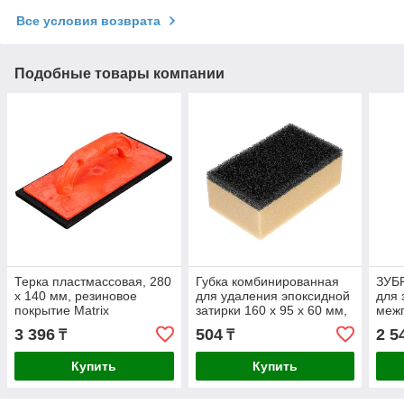
Все условия возврата
Подобные товары компании
Терка пластмассовая, 280
Губка комбинированная
ЗУБР
х 140 мм, резиновое
для удаления эпоксидной
для 
покрытие Matrix
затирки 160 х 95 х 60 мм,
межп
Сибртех
твер
3 396
504
2 5
₸
₸
Купить
Купить