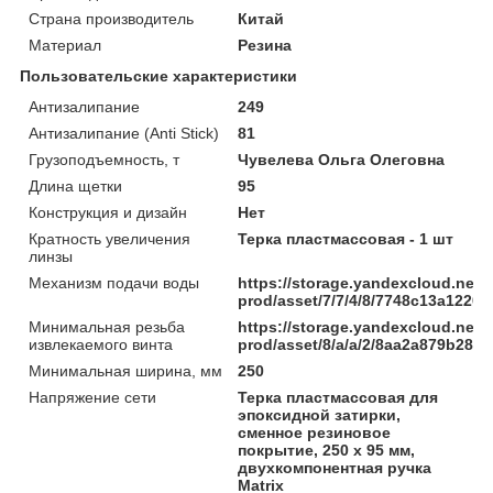
Страна производитель
Китай
Материал
Резина
Пользовательские характеристики
Антизалипание
249
Антизалипание (Anti Stick)
81
Грузоподъемность, т
Чувелева Ольга Олеговна
Длина щетки
95
Конструкция и дизайн
Нет
Кратность увеличения
Терка пластмассовая - 1 шт
линзы
Механизм подачи воды
https://storage.yandexcloud.net/
prod/asset/7/7/4/8/7748c13a122
Минимальная резьба
https://storage.yandexcloud.net/
извлекаемого винта
prod/asset/8/a/a/2/8aa2a879b285
Минимальная ширина, мм
250
Напряжение сети
Терка пластмассовая для
эпоксидной затирки,
сменное резиновое
покрытие, 250 x 95 мм,
двухкомпонентная ручка
Matrix