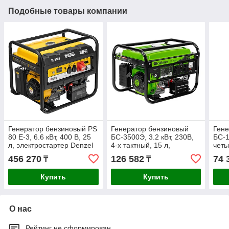
Подобные товары компании
Генератор бензиновый PS
Генератор бензиновый
Гене
80 E-3, 6.6 кВт, 400 В, 25
БС-3500Э, 3.2 кВт, 230В,
БС-1
л, электростартер Denzel
4-х тактный, 15 л,
четы
электростартер Сибртех
ручн
456 270
126 582
74 
₸
₸
Купить
Купить
О нас
Рейтинг не сформирован