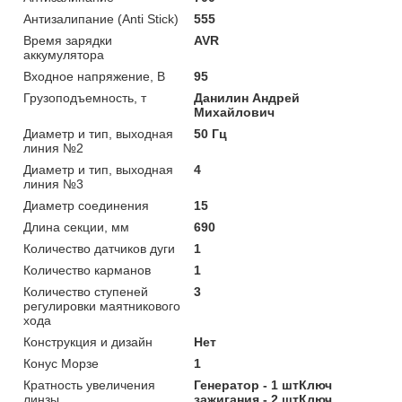
Антизалипание (Anti Stick)
555
Время зарядки
AVR
аккумулятора
Входное напряжение, В
95
Грузоподъемность, т
Данилин Андрей
Михайлович
Диаметр и тип, выходная
50 Гц
линия №2
Диаметр и тип, выходная
4
линия №3
Диаметр соединения
15
Длина секции, мм
690
Количество датчиков дуги
1
Количество карманов
1
Количество ступеней
3
регулировки маятникового
хода
Конструкция и дизайн
Нет
Конус Морзе
1
Кратность увеличения
Генератор - 1 штКлюч
линзы
зажигания - 2 штКлюч