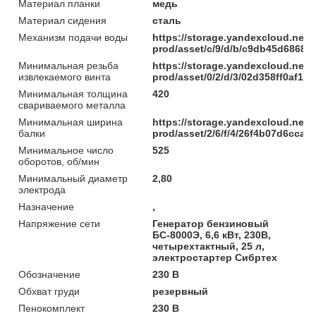
Материал планки
медь
Материал сидения
сталь
Механизм подачи воды
https://storage.yandexcloud.net/
prod/asset/c/9/d/b/c9db45d6868
Минимальная резьба
https://storage.yandexcloud.net/
извлекаемого винта
prod/asset/0/2/d/3/02d358ff0af1
Минимальная толщина
420
свариваемого металла
Минимальная ширина
https://storage.yandexcloud.net/
балки
prod/asset/2/6/f/4/26f4b07d6cc
Минимальное число
525
оборотов, об/мин
Минимальный диаметр
2,80
электрода
Назначение
,
Напряжение сети
Генератор бензиновый
БС-8000Э, 6,6 кВт, 230В,
четырехтактный, 25 л,
электростартер Сибртех
Обозначение
230 В
Обхват груди
резервный
Пенокомплект
230 В