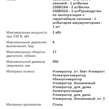
свечной - 1 штВилка
230В/16А - 2 штВилка
230В/32А - 1 штРуководство
по эксплуатации с
гарантийным талоном - 1
штБатарея аккумуляторная -
1 шт
Максимальная мощность
2 кВт
при 230 В, кВт
Максимальное давление
6
выключения, бар
Максимальные обороты
17
двигателя, об/мин
Максимальный диаметр
550
сверления, мм
Материал колеса
#генератор_от_5квт #генератор
#электрогенератор
#бензогенератор
#генератор_бензиновый
#генератор_для_дома
#электростанция
#генератор_для_дачи
#генератор_бензиновый_от_5кв
Материал крыльчатки
Сталь