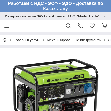
Работаем с НДС • ЭСФ • ЭДО • Доставка по
Казахстану
Интернет магазин 345.kz в Алматы. ТОО "Madu Trade", св
Товары и услуги
Механизированные инструменты
С