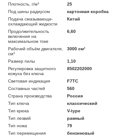
Плотность, г/м³
25
Под шины радиусом
картонная коробка
Подача смазывающе-
Китай
охлаждающей жидкости
Продолжительность
6,60
включения на
максимальном токе
Рабочий объём двигателя,
3000 см³
см³
Размер пилы
1,10
Регулировка защитного
8502202000
кожуха без ключа
Световая индикация
F7TC
Составных частей
560
Страна производства
Россия
Тип ключа
классический
Тип крюка
V-type
Тип лезвий
рамный
Тип ножа
79
Тип перемещения
бензиновый