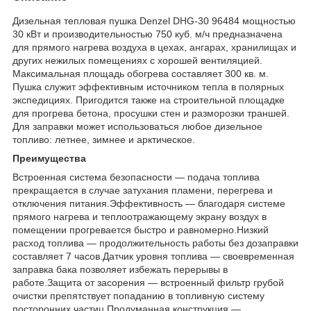
Дизельная тепловая пушка Denzel DHG-30 96484 мощностью
30 кВт и производительностью 750 куб. м/ч предназначена
для прямого нагрева воздуха в цехах, ангарах, хранилищах и
других нежилых помещениях с хорошей вентиляцией.
Максимальная площадь обогрева составляет 300 кв. м.
Пушка служит эффективным источником тепла в полярных
экспедициях. Пригодится также на строительной площадке
для прогрева бетона, просушки стен и разморозки траншей.
Для заправки может использоваться любое дизельное
топливо: летнее, зимнее и арктическое.
Преимущества
Встроенная система безопасности — подача топлива
прекращается в случае затухания пламени, перегрева и
отключения питания.Эффективность — благодаря системе
прямого нагрева и теплоотражающему экрану воздух в
помещении прогревается быстро и равномерно.Низкий
расход топлива — продолжительность работы без дозаправки
составляет 7 часов.Датчик уровня топлива — своевременная
заправка бака позволяет избежать перерывы в
работе.Защита от засорения — встроенный фильтр грубой
очистки препятствует попаданию в топливную систему
посторонних частиц.Продуманная конструкция —