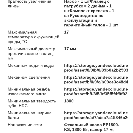
Кратность увеличения
Насос - 1 штФланец с
линзы
патрубком 2 дюйма - 1
штКомплект крепежа - 1
штРуководство по
эксплуатации и
гарантийный талон - 1 шт
Максимальная
17
температура окружающей
среды, °C
Максимальный диаметр
17 мм
прокачиваемых частиц,
мм
Механизм подачи воды
https://storage.yandexcloud.net/
prod/asset/8/9/b/0/89b0a2b2593
Механизм сцепления
https://storage.yandexcloud.net/
prod/asset/b/0/9/c/b09ce3c48d4
Минимальная резьба
https://storage.yandexcloud.net/
извлекаемого винта
prod/asset/b/f/3/5/bf35f5f4f9f9
Минимальная твердость
1800
зуба, HRC
Минимальная ширина
https://storage.yandexcloud.net/
балки
prod/asset/e/a/7/a/ea7a15846c2
Напряжение сети
Фекальный насос FP1800-
KS, 1800 Вт, напор 17 м,