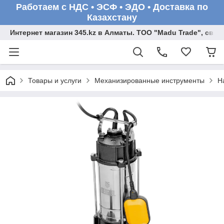
Работаем с НДС • ЭСФ • ЭДО • Доставка по
Казахстану
Интернет магазин 345.kz в Алматы. ТОО "Madu Trade", св
Товары и услуги
Механизированные инструменты
Н