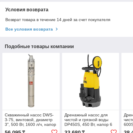
Условия возврата
Возврат товара в течение 14 дней за счет покупателя
Все условия возврата
Подобные товары компании
Скважинный насос DWS-
Дренажный насос для
Дрен
3-75, винтовой, диаметр
чистой и грязной воды
чист
3", 500 Вт, 1600 л/ч, напор
DP450S, 450 Вт, напор 6
600S
75 м Denzel
м, 12000 л/ч Denzel
1300
56 095
33 680
38 
₸
₸