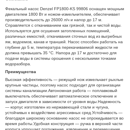
Фекальный насос Denzel FP1800-KS 99806 оснащен мощным
двигателем 1800 Вт и ножом-измельчителем, обеспечивает
производительность до 26000 л/ч и напор до 17 м.
Справляется с откачиванием как грязной, так и чистой воды.
Используется для осушения затопленных помещений,
различных емкостей, откачивания сточных вод из выгребных
ям, водоемов, канав и траншей. Насос способен работать на
глубине до 5 м, температура перекачиваемой жидкости не
должна превышать 35 °C. Напора до 17 м достаточно для
подачи воды в системы орошения с несколькими точками
водоразбора.
Преимущества
Высокая эффективность — режущий нож измельчает рыхлые
крупные частицы, поэтому насос подходит для организации
системы канализации.Автономная работа — поплавковый
выключатель обеспечивает автоматическое отключение и
запуск двигателя в зависимости от уровня воды.Надежность
— корпус изготовлен из нержавеющей стали и чугуна,
устойчивых к воздействию агрессивных сред.Устойчивость —
благодаря широкому основанию насос не опрокидывается во
время работы.Удобная конструкция — ручка в верхней части
корпуса упрощает погружение, извлечение и перемещение