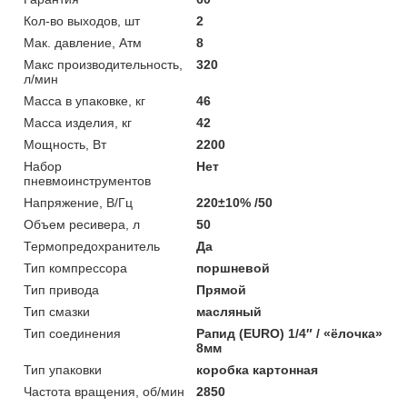
Кол-во выходов, шт
2
Мак. давление, Атм
8
Макс производительность,
320
л/мин
Масса в упаковке, кг
46
Масса изделия, кг
42
Мощность, Вт
2200
Набор
Нет
пневмоинструментов
Напряжение, В/Гц
220±10% /50
Объем ресивера, л
50
Термопредохранитель
Да
Тип компрессора
поршневой
Тип привода
Прямой
Тип смазки
масляный
Тип соединения
Рапид (EURO) 1/4″ / «ёлочка»
8мм
Тип упаковки
коробка картонная
Частота вращения, об/мин
2850