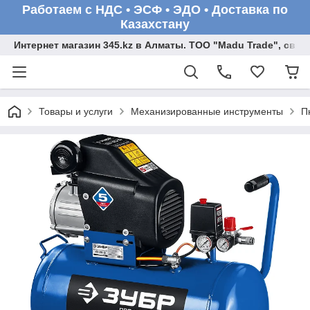
Работаем с НДС • ЭСФ • ЭДО • Доставка по
Казахстану
Интернет магазин 345.kz в Алматы. ТОО "Madu Trade", св
Товары и услуги
Механизированные инструменты
П