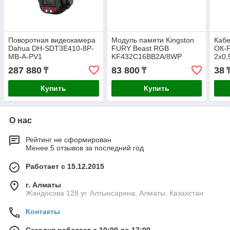
Поворотная видеокамера
Модуль памяти Kingston
Кабе
Dahua DH-SDT3E410-8P-
FURY Beast RGB
ОК-F
MB-A-PV1
KF432C16BB2A/8WP
2х0,
DDR4 8GB 3200MHz
LSZ
287 880
83 800
38
₸
₸
Купить
Купить
О нас
Рейтинг не сформирован
Менее 5 отзывов за последний год
Работает с 15.12.2015
г. Алматы
Жандосова 128 уг. Алтынсарина, Алматы, Казахстан
Контакты