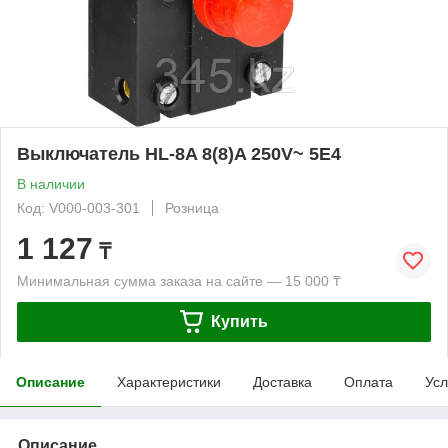
Выключатель HL-8A 8(8)A 250V~ 5E4
В наличии
Код: V000-003-301
Розница
1 127
₸
Минимальная сумма заказа на сайте — 15 000 ₸
Купить
Описание
Характеристики
Доставка
Оплата
Усл
Описание