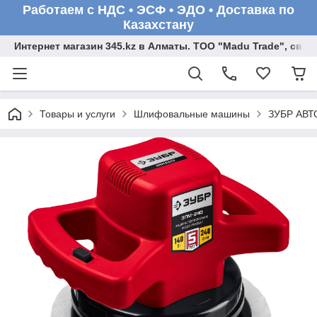
Работаем с НДС • ЭСФ • ЭДО • Доставка по
Казахстану
Интернет магазин 345.kz в Алматы. ТОО "Madu Trade", св
Товары и услуги
Шлифовальные машины
ЗУБР АВТО