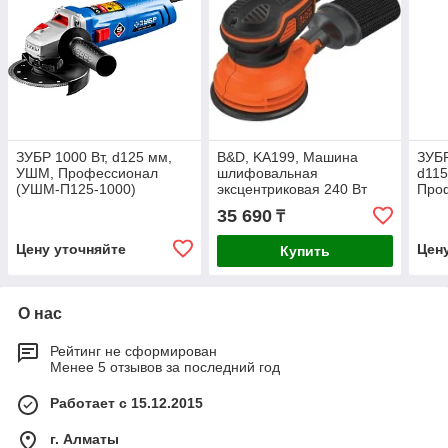
ЗУБР 1000 Вт, d125 мм,
B&D, KA199, Машина
ЗУБР
УШМ, Профессионал
шлифовальная
d11
(УШМ-П125-1000)
эксцентриковая 240 Вт
Про
П115
35 690
₸
Цену уточняйте
Цен
Купить
О нас
Рейтинг не сформирован
Менее 5 отзывов за последний год
Работает с 15.12.2015
г. Алматы