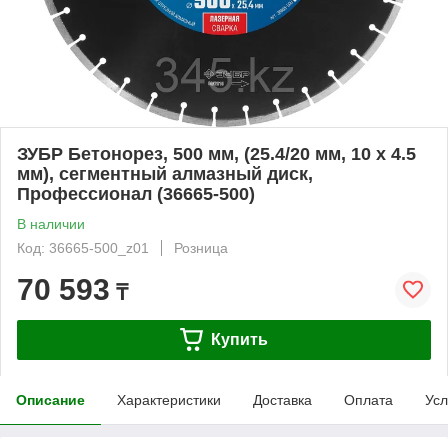
ЗУБР Бетонорез, 500 мм, (25.4/20 мм, 10 х 4.5
мм), сегментный алмазный диск,
Профессионал (36665-500)
В наличии
Код: 36665-500_z01
Розница
70 593
₸
Купить
Описание
Характеристики
Доставка
Оплата
Усл