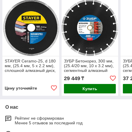
STAYER Сeramo-25, d 180
ЗУБР Бетонорез, 300 мм,
ЗУБР
мм, (25.4 мм, 5 х 2.2 мм),
(25.4/20 мм, 10 х 3.2 мм),
(25.
сплошной алмазный диск,
сегментный алмазный
сег
Professional (3665-180)
диск, Профессионал
диск
29 449
37 
₸
(36665-300)
(366
Цену уточняйте
Купить
О нас
Рейтинг не сформирован
Менее 5 отзывов за последний год