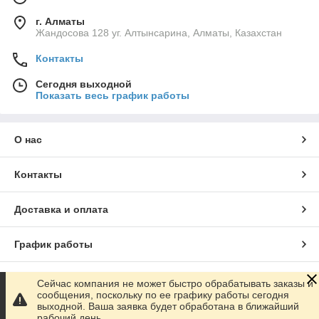
г. Алматы
Жандосова 128 уг. Алтынсарина, Алматы, Казахстан
Контакты
Сегодня выходной
Показать весь график работы
О нас
Контакты
Доставка и оплата
График работы
Полная версия сайта
Сейчас компания не может быстро обрабатывать заказы и
сообщения, поскольку по ее графику работы сегодня
выходной. Ваша заявка будет обработана в ближайший
Сайт создан на маркетплейсе
Satu.kz
рабочий день.