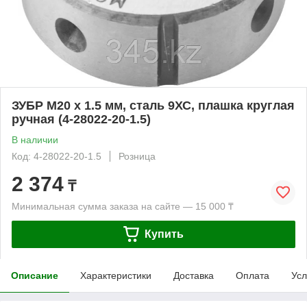
ЗУБР М20 x 1.5 мм, сталь 9ХС, плашка круглая
ручная (4-28022-20-1.5)
В наличии
Код: 4-28022-20-1.5
Розница
2 374
₸
Минимальная сумма заказа на сайте — 15 000 ₸
Купить
Описание
Характеристики
Доставка
Оплата
Усл