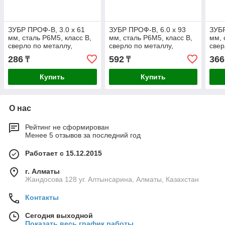
ЗУБР ПРОФ-В, 3.0 х 61
ЗУБР ПРОФ-В, 6.0 х 93
ЗУБР
мм, сталь Р6М5, класс В,
мм, сталь Р6М5, класс В,
мм, 
сверло по металлу,
сверло по металлу,
свер
Профессионал (29621-3)
Профессионал (29621-6)
Проф
286
592
366
₸
₸
Купить
Купить
О нас
Рейтинг не сформирован
Менее 5 отзывов за последний год
Работает с 15.12.2015
г. Алматы
Жандосова 128 уг. Алтынсарина, Алматы, Казахстан
Контакты
Сегодня выходной
Показать весь график работы