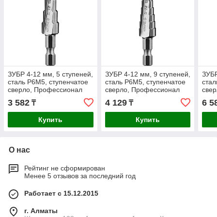
ЗУБР 4-12 мм, 5 ступеней,
ЗУБР 4-12 мм, 9 ступеней,
ЗУБР
сталь Р6М5, ступенчатое
сталь Р6М5, ступенчатое
стал
сверло, Профессионал
сверло, Профессионал
све
(29670-4-12-5)
(29670-4-12-9)
(296
3 582
4 129
6 5
₸
₸
Купить
Купить
О нас
Рейтинг не сформирован
Менее 5 отзывов за последний год
Работает с 15.12.2015
г. Алматы