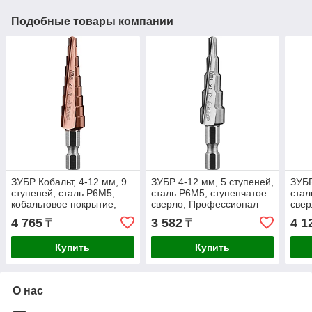
Подобные товары компании
ЗУБР Кобальт, 4-12 мм, 9
ЗУБР 4-12 мм, 5 ступеней,
ЗУБР
ступеней, сталь Р6М5,
сталь Р6М5, ступенчатое
стал
кобальтовое покрытие,
сверло, Профессионал
све
ступенчатое...
(29670-4-12-5)
(296
4 765
3 582
4 1
₸
₸
Купить
Купить
О нас