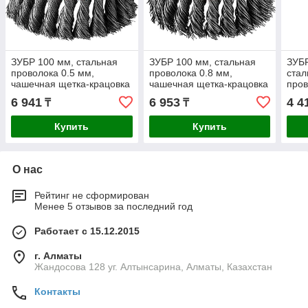
ЗУБР 100 мм, стальная
ЗУБР 100 мм, стальная
ЗУБР
проволока 0.5 мм,
проволока 0.8 мм,
стал
чашечная щетка-крацовка
чашечная щетка-крацовка
пров
для УШМ, Профессионал
для УШМ, Профессионал
чаше
6 941
6 953
4 4
₸
₸
(35275-100)
(35277-100)
для
Купить
Купить
О нас
Рейтинг не сформирован
Менее 5 отзывов за последний год
Работает с 15.12.2015
г. Алматы
Жандосова 128 уг. Алтынсарина, Алматы, Казахстан
Контакты