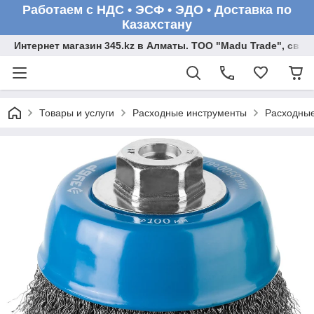
Работаем с НДС • ЭСФ • ЭДО • Доставка по
Казахстану
Интернет магазин 345.kz в Алматы. ТОО "Madu Trade", св
Товары и услуги
Расходные инструменты
Расходные