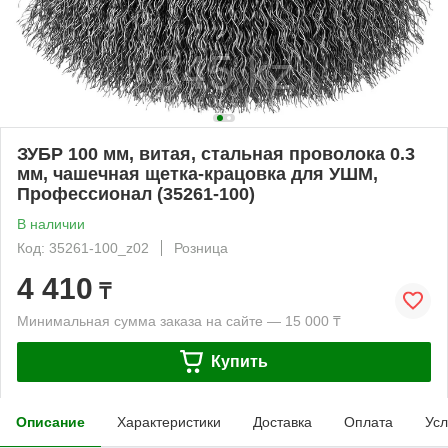
ЗУБР 100 мм, витая, стальная проволока 0.3
мм, чашечная щетка-крацовка для УШМ,
Профессионал (35261-100)
В наличии
Код: 35261-100_z02
Розница
4 410
₸
Минимальная сумма заказа на сайте — 15 000 ₸
Купить
Описание
Характеристики
Доставка
Оплата
Усл