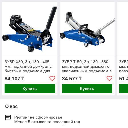
ЗУБР X80, 3 т, 130 - 465
ЗУБР Т-50, 2 т, 130 - 380
ЗУБР
мм, подкатной домкрат с
мм, подкатной домкрат с
мм, 
быстрым подъемом для
увеличенным подъемом в
пово
СТО, Профессионал
кейсе, Профессионал
Проф
84 107
34 577
51 
₸
₸
(43050-3)
(43052-2-K)
Купить
Купить
О нас
Рейтинг не сформирован
Менее 5 отзывов за последний год