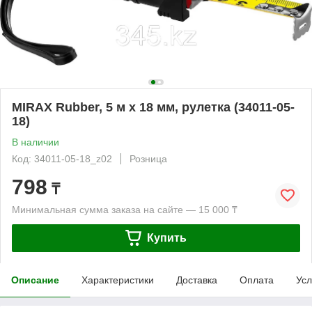
MIRAX Rubber, 5 м х 18 мм, рулетка (34011-05-
18)
В наличии
Код: 34011-05-18_z02
Розница
798
₸
Минимальная сумма заказа на сайте — 15 000 ₸
Купить
Описание
Характеристики
Доставка
Оплата
Усл