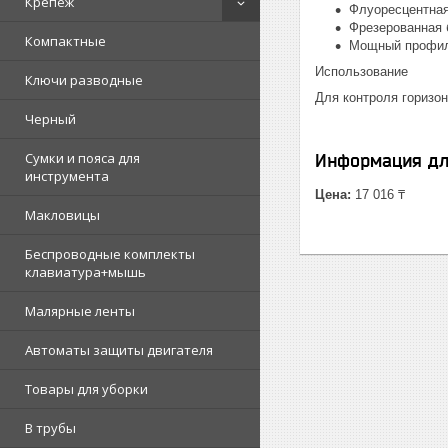
Крепеж
Флуоресцентная
Фрезерованная 
Компактные
Мощный профил
Использование
Ключи разводные
Для контроля горизо
Черный
Сумки и пояса для
Информация дл
инструмента
Цена:
17 016 ₸
Макловицы
Беспроводные комплекты
клавиатура+мышь
Малярные ленты
Автоматы защиты двигателя
Товары для уборки
В трубы