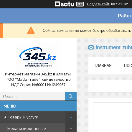
Создать сайт
на Satu.kz
Работ
Сейчас компания не может быстро обрабатывать 
instrument-zub
ГЛАВНАЯ
ПОС
Интернет магазин 345.kz в Алматы.
ТОО "Madu Trade", свидетельство
НДС Серия №60001 №1249967
★ Товары и услуги
Механизированные