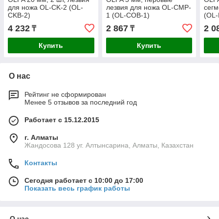
для ножа OL-CK-2 (OL-
лезвия для ножа OL-CMP-
сегм
CKB-2)
1 (OL-COB-1)
(OL
4 232
2 867
2 0
₸
₸
Купить
Купить
О нас
Рейтинг не сформирован
Менее 5 отзывов за последний год
Работает с 15.12.2015
г. Алматы
Жандосова 128 уг. Алтынсарина, Алматы, Казахстан
Контакты
Сегодня работает с 10:00 до 17:00
Показать весь график работы
О нас