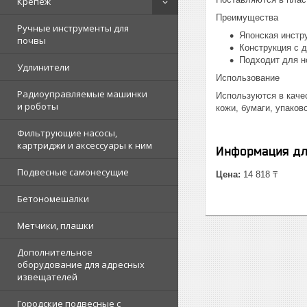
Крепеж
Преимущества
Ручные инструменты для
Японская инстр
почвы
Конструкция с 
Подходит для н
Удлинители
Использование
Радиоуправляемые машинки
Используются в каче
и роботы
кожи, бумаги, упаков
Фильтрующие насосы,
картриджи и аксессуары к ним
Информация дл
Подвесные самонесущие
Цена:
14 818 ₸
Бетономешалки
Метчики, плашки
Дополнительное
оборудование для адресных
извещателей
Городские подвесные с