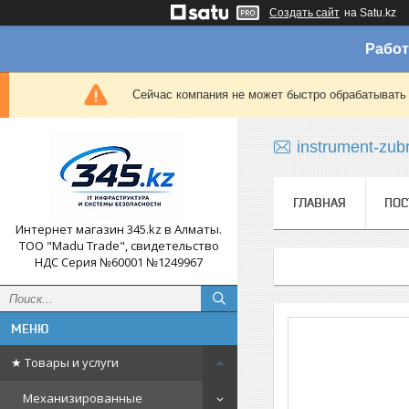
Создать сайт
на Satu.kz
Работ
Сейчас компания не может быстро обрабатывать 
instrument-zub
ГЛАВНАЯ
ПОС
Интернет магазин 345.kz в Алматы.
ТОО "Madu Trade", свидетельство
НДС Серия №60001 №1249967
★ Товары и услуги
Механизированные