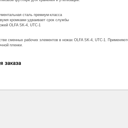
ументальная сталь премиум-класса
двумя кромками удваивает срок службы
ожей OLFA SK-4, UTC-1
стве сменных рабочих элементов в ножах OLFA SK-4, UTC-1. Применяются
очной пленки.
я заказа