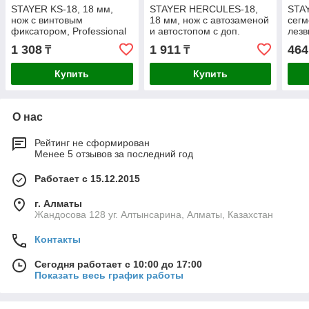
STAYER KS-18, 18 мм,
STAYER HERCULES-18,
STAY
нож с винтовым
18 мм, нож с автозаменой
сег
фиксатором, Professional
и автостопом с доп.
лезв
(09161)
фиксатором, Professional
(091
1 308
1 911
464
₸
₸
(09165)
Купить
Купить
О нас
Рейтинг не сформирован
Менее 5 отзывов за последний год
Работает с 15.12.2015
г. Алматы
Жандосова 128 уг. Алтынсарина, Алматы, Казахстан
Контакты
Сегодня работает с 10:00 до 17:00
Показать весь график работы