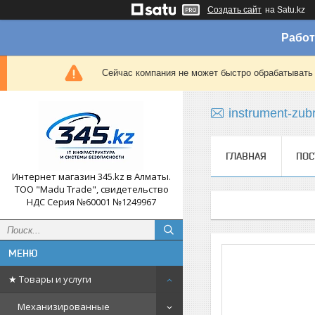
Создать сайт
на Satu.kz
Работ
Сейчас компания не может быстро обрабатывать 
instrument-zub
ГЛАВНАЯ
ПОС
Интернет магазин 345.kz в Алматы.
ТОО "Madu Trade", свидетельство
НДС Серия №60001 №1249967
★ Товары и услуги
Механизированные