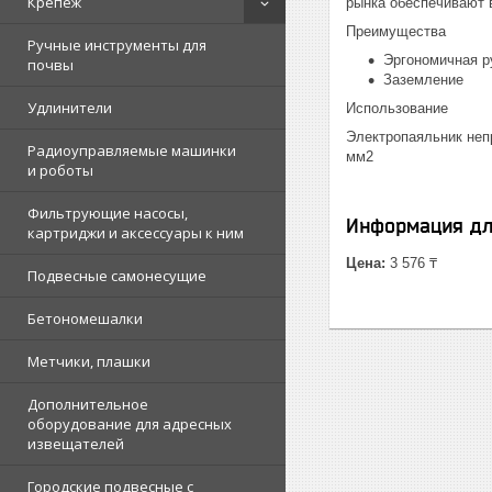
Крепеж
рынка обеспечивают 
Преимущества
Ручные инструменты для
Эргономичная р
почвы
Заземление
Удлинители
Использование
Электропаяльник неп
Радиоуправляемые машинки
мм2
и роботы
Фильтрующие насосы,
Информация дл
картриджи и аксессуары к ним
Цена:
3 576 ₸
Подвесные самонесущие
Бетономешалки
Метчики, плашки
Дополнительное
оборудование для адресных
извещателей
Городские подвесные с