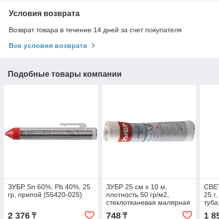
Условия возврата
Возврат товара в течение 14 дней за счет покупателя
Все условия возврата
Подобные товары компании
ЗУБР Sn 60%, Pb 40%, 25
ЗУБР 25 см х 10 м,
СВЕ
гр, припой (55420-025)
плотность 50 гр/м2,
25 г
стеклотканевая малярная
туба
сетка (1242-025-10)
025)
2 376
748
1 8
₸
₸