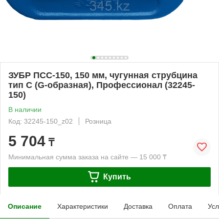
ЗУБР ПСС-150, 150 мм, чугунная струбцина
тип С (G-образная), Профессионал (32245-
150)
В наличии
Код: 32245-150_z02
Розница
5 704
₸
Минимальная сумма заказа на сайте — 15 000 ₸
Купить
Описание
Характеристики
Доставка
Оплата
Усл