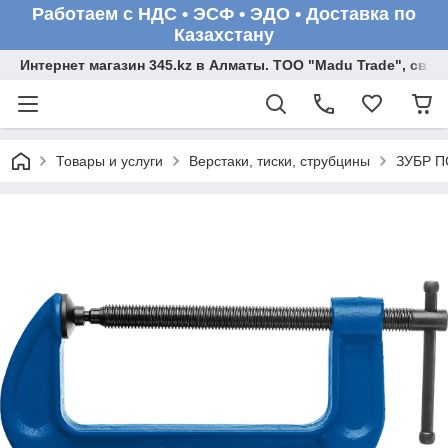
Работаем с НДС • ЭСФ • ЭДО • Доставка по
Казахстану
Интернет магазин 345.kz в Алматы. ТОО "Madu Trade", св
Товары и услуги
Верстаки, тиски, струбцины
ЗУБР ПС