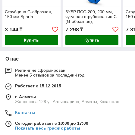
Струбцина G-образная,
ЗУБР ПСС-200, 200 мм,
Стру
150 мм Sparta
чугунная струбцина тип С
150 
(G-образная),
Профессионал
3 144
7 298
7 3
₸
₸
Купить
Купить
О нас
Рейтинг не сформирован
Менее 5 отзывов за последний год
Работает с 15.12.2015
г. Алматы
Жандосова 128 уг. Алтынсарина, Алматы, Казахстан
Контакты
Сегодня работает с 10:00 до 17:00
Показать весь график работы