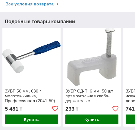
Все условия возврата
Подобные товары компании
ЗУБР 50 мм, 630 г,
ЗУБР СД-П, 6 мм, 50 шт,
ЗУБР
молоток-киянка,
прямоугольная скоба-
иску
Профессионал (2041-50)
держатель с
дере
оцинкованным гвоздем,
виды
5 481
233
741
₸
₸
Профессионал
(018
Купить
Купить