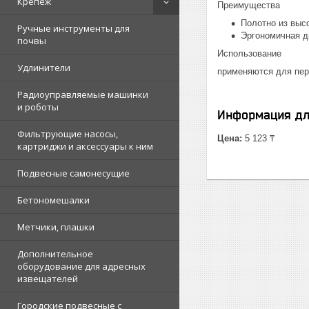
Крепеж
Преимущества
Полотно из выс
Ручные инструменты для
Эргономичная д
почвы
Использование
Удлинители
применяются для перв
Радиоуправляемые машинки
и роботы
Информация дл
Фильтрующие насосы,
Цена:
5 123 ₸
картриджи и аксессуары к ним
Подвесные самонесущие
Бетономешалки
Метчики, плашки
Дополнительное
оборудование для адресных
извещателей
Городские подвесные с