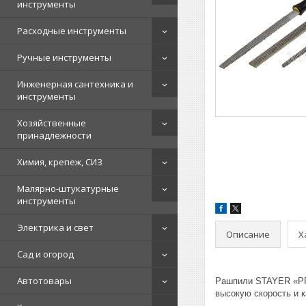
инструменты
Расходные инструменты
Ручные инструменты
Инженерная сантехника и
инструменты
Хозяйственные
принадлежности
Химия, крепеж, СИЗ
Малярно-штукатурные
инструменты
Электрика и свет
Описание
Х
Сад и огород
Автотовары
Рашпили STAYER «PR
высокую скорость и к