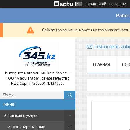
Создать сайт
на Satu.kz
Работ
Сейчас компания не может быстро обрабатывать 
instrument-zub
ГЛАВНАЯ
ПОС
Интернет магазин 345.kz в Алматы.
ТОО "Madu Trade", свидетельство
НДС Серия №60001 №1249967
★ Товары и услуги
Механизированные