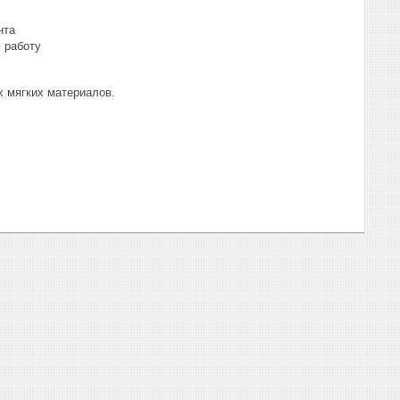
нта
 работу
х мягких материалов.