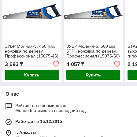
ЗУБР Молния-5, 450 мм,
ЗУБР Молния-5, 500 мм,
STA
ножовка по дереву,
5TPI, ножовка по дереву,
выкр
Профессионал (15075-45)
Профессионал (15075-50)
гипс
3 693
4 057
2 1
₸
₸
Купить
Купить
О нас
Рейтинг не сформирован
Менее 5 отзывов за последний год
Работает с 15.12.2015
г. Алматы