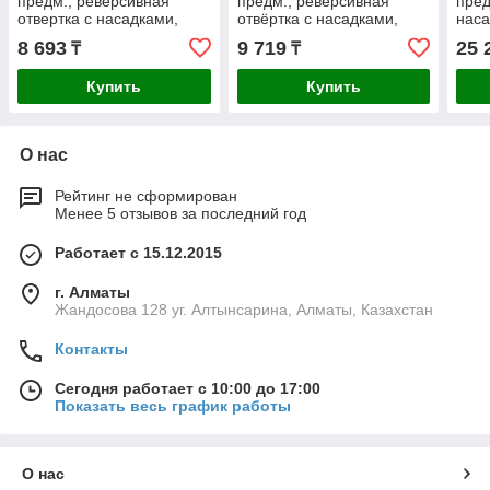
предм., реверсивная
предм., реверсивная
пред
отвертка с насадками,
отвёртка с насадками,
наса
Профессионал (25165-
Профессионал (25168-
8 693
9 719
25 
₸
₸
H38)
H29)
Купить
Купить
О нас
Рейтинг не сформирован
Менее 5 отзывов за последний год
Работает с 15.12.2015
г. Алматы
Жандосова 128 уг. Алтынсарина, Алматы, Казахстан
Контакты
Сегодня работает с 10:00 до 17:00
Показать весь график работы
О нас