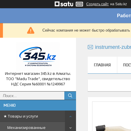
Создать сайт
на Satu.kz
Работ
Сейчас компания не может быстро обрабатывать 
instrument-zub
ГЛАВНАЯ
ПОС
Интернет магазин 345.kz в Алматы.
ТОО "Madu Trade", свидетельство
НДС Серия №60001 №1249967
★ Товары и услуги
Механизированные