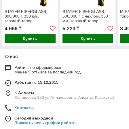
STAYER FIBERGLASS,
STAYER FIBERGLASS,
MIRA
800/900 г, 350 мм,
600/800 г, с чехлом, 350
топо
кованый топор,
мм, кованый топор,
Professional (2062-08)
Professional (2062-06P)
4 666
5 223
3 4
₸
₸
Купить
Купить
О нас
Рейтинг не сформирован
Менее 5 отзывов за последний год
Работает с 15.12.2015
г. Алматы
Жандосова 128 уг. Алтынсарина, Алматы, Казахстан
Контакты
Сегодня выходной
Показать весь график работы