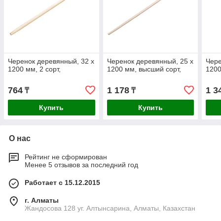
Черенок деревянный, 32 х
Черенок деревянный, 25 х
Чере
1200 мм, 2 сорт,
1200 мм, высший сорт,
1200
764
1 178
1 3
₸
₸
Купить
Купить
О нас
Рейтинг не сформирован
Менее 5 отзывов за последний год
Работает с 15.12.2015
г. Алматы
Жандосова 128 уг. Алтынсарина, Алматы, Казахстан