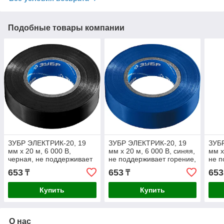
Подобные товары компании
ЗУБР ЭЛЕКТРИК-20, 19
ЗУБР ЭЛЕКТРИК-20, 19
ЗУБ
мм х 20 м, 6 000 В,
мм х 20 м, 6 000 В, синяя,
мм х
черная, не поддерживает
не поддерживает горение,
не п
горение, изолента ПВХ,
изолента ПВХ,
изол
653
653
653
₸
₸
Профессионал (1234-2)
Профессионал (1234-7)
Проф
Купить
Купить
О нас