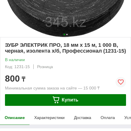
ЗУБР ЭЛЕКТРИК ПРО, 18 мм х 15 м, 1 000 В,
черная, изолента х/б, Профессионал (1231-15)
В наличии
Код: 1231-15
Розница
800
₸
Минимальная сумма заказа на сайте — 15 000 ₸
Купить
Описание
Характеристики
Доставка
Оплата
Усл