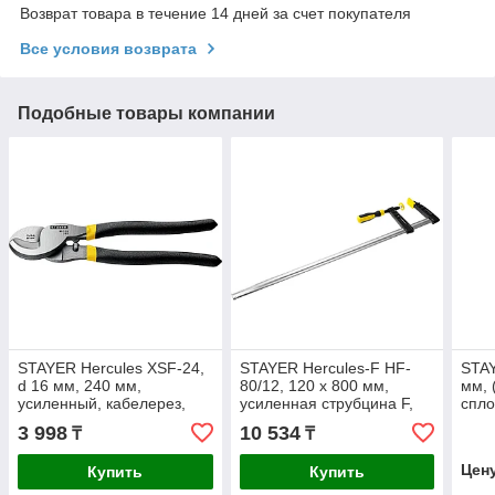
Возврат товара в течение 14 дней за счет покупателя
Все условия возврата
Подобные товары компании
STAYER Hercules XSF-24,
STAYER Hercules-F HF-
STAY
d 16 мм, 240 мм,
80/12, 120 х 800 мм,
мм, 
усиленный, кабелерез,
усиленная струбцина F,
спло
Professional (2333-25)
Professional (32095-120-
Prof
3 998
10 534
₸
₸
800)
Цен
Купить
Купить