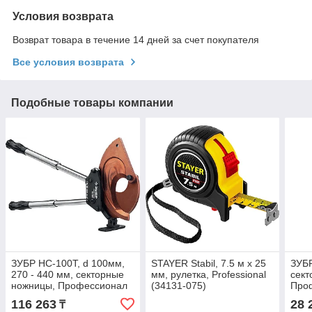
Условия возврата
Возврат товара в течение 14 дней за счет покупателя
Все условия возврата
Подобные товары компании
ЗУБР НС-100T, d 100мм,
STAYER Stabil, 7.5 м х 25
ЗУБР
270 - 440 мм, секторные
мм, рулетка, Professional
сект
ножницы, Профессионал
(34131-075)
Проф
(23353-100)
116 263
28 
₸