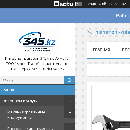
Создать сайт
на Satu.kz
Работ
instrument-zub
ГЛАВНАЯ
ПОС
Интернет магазин 345.kz в Алматы.
ТОО "Madu Trade", свидетельство
НДС Серия №60001 №1249967
★ Товары и услуги
Механизированные
инструменты
Расходные инструменты