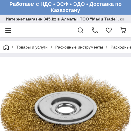
Работаем с НДС • ЭСФ • ЭДО • Доставка по
Казахстану
Интернет магазин 345.kz в Алматы. ТОО "Madu Trade", св
Товары и услуги
Расходные инструменты
Расходные