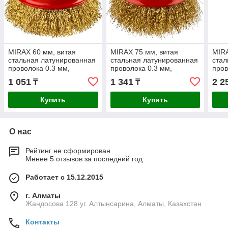
MIRAX 60 мм, витая
MIRAX 75 мм, витая
MIRA
стальная латунированная
стальная латунированная
стал
проволока 0.3 мм,
проволока 0.3 мм,
пров
чашечная щетка-крацовка
чашечная щетка-крацовка
чаше
1 051
1 341
2 2
₸
₸
для УШМ (35142-060)
для УШМ (35142-075)
для 
Купить
Купить
О нас
Рейтинг не сформирован
Менее 5 отзывов за последний год
Работает с 15.12.2015
г. Алматы
Жандосова 128 уг. Алтынсарина, Алматы, Казахстан
Контакты