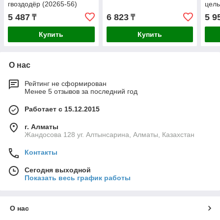
гвоздодёр (20265-56)
цель
двух
5 487
6 823
5 9
₸
₸
руко
Купить
Купить
О нас
Рейтинг не сформирован
Менее 5 отзывов за последний год
Работает с 15.12.2015
г. Алматы
Жандосова 128 уг. Алтынсарина, Алматы, Казахстан
Контакты
Сегодня выходной
Показать весь график работы
О нас