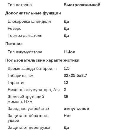
Тип патрона
Быстрозажимной
Дополнительные функции
Блокировка шпинделя
Да
Реверс
Да
Тормоз двигателя
Да
Питание
Тип аккумулятора
Li-Ion
Пользовательские характеристики
Время заряда батареи, ч
1.5
Габариты, см
32x25.5x8.7
Гарантия
12
Емкость аккумулятора, А·ч
2
Жесткий крутящий
35
момент, Н×м
Зарядное устройство
импульсное
Защита от обратного
Нет
удара
Защита от перегрузки
Да