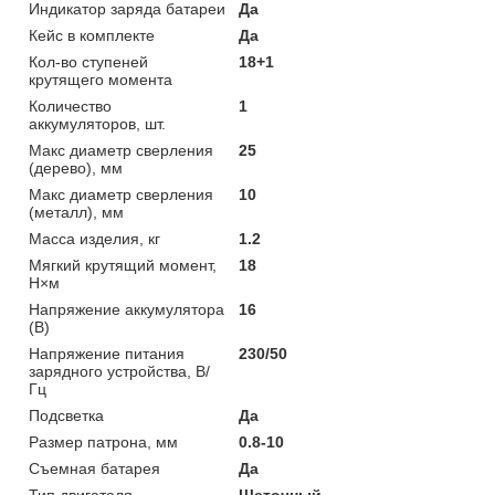
Индикатор заряда батареи
Да
Кейс в комплекте
Да
Кол-во ступеней
18+1
крутящего момента
Количество
1
аккумуляторов, шт.
Макс диаметр сверления
25
(дерево), мм
Макс диаметр сверления
10
(металл), мм
Масса изделия, кг
1.2
Мягкий крутящий момент,
18
Н×м
Напряжение аккумулятора
16
(В)
Напряжение питания
230/50
зарядного устройства, В/
Гц
Подсветка
Да
Размер патрона, мм
0.8-10
Съемная батарея
Да
Тип двигателя
Щеточный