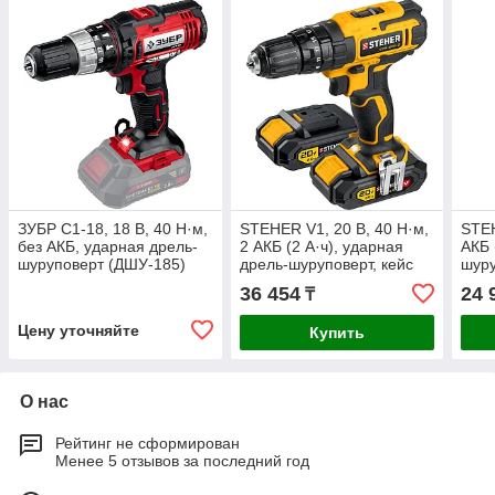
ЗУБР С1-18, 18 В, 40 Н·м,
STEHER V1, 20 В, 40 Н·м,
STEH
без АКБ, ударная дрель-
2 АКБ (2 А·ч), ударная
АКБ 
шуруповерт (ДШУ-185)
дрель-шуруповерт, кейс
шуру
(CDS-200-2)
2)
36 454
24 
₸
Цену уточняйте
Купить
О нас
Рейтинг не сформирован
Менее 5 отзывов за последний год