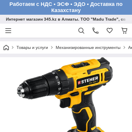
Работаем с НДС • ЭСФ • ЭДО • Доставка по
Казахстану
Интернет магазин 345.kz в Алматы. ТОО "Madu Trade", св
Товары и услуги
Механизированные инструменты
А