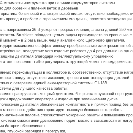
% стоимости инструмента при наличии аккумуляторов системы
о для обрезки и пиления веток и деревьев
тернатива бензиновой и электрической пилам: отсутствие необходимости
ть провод и проблем с ограничением его длины, простота эксплуатации
в
ль напряжением 36 В ускоряет процесс пиления, а шина длиной 350 мм
игатель Brushless обладает целым рядом преимуществ по сравнению 
й момент – в 2 раза выше, чем у аналогичного щеточного двигателя,
агодаря максимально эффективному преобразованию электромагнитной э
потребление, вследствие чего изделие работает до 4 раз дольше на одно
ь защиты двигателя благодаря интеллектуальному управлению,
вигателя позволяет гибко регулировать крутящий момент и поддерживат
оянных перекоммутаций в коллекторе и, соответственно, отсутствие нагр
ежность ввиду отсутствия искрения, трения и контактирующих деталей
тимо с батареями единой аккумуляторной системы С1-18В
стемы для лучшего качества работы:
зволяет раскручивать мощный двигатель без рывка и пусковой перегрузк
рузки предохраняет оператора и изделие при заклинивании диска
положение двигателя обеспечивает компактность и прямой привод без р
з мгновенного действия гарантирует высокую безопасность работы
го натяжения полотна способствует ускорению работы и повышению про
 система смазки цепи дозированно подает масло в зависимости от нагру
ия батареи обеспечивает:
ева, глубокой разрядки и перегрузки,