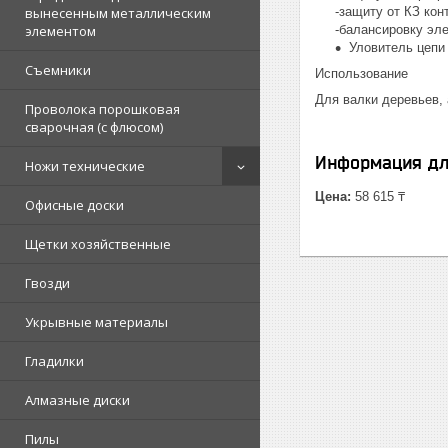
вынесенным металлическим
-защиту от КЗ кон
элементом
-балансировку эле
Уловитель цепи
Съемники
Использование
Для валки деревьев, 
Проволока порошковая
сварочная (с флюсом)
Информация дл
Ножи технические
Цена:
58 615 ₸
Офисные доски
Щетки хозяйственные
Гвозди
Укрывные материалы
Гладилки
Алмазные диски
Пилы