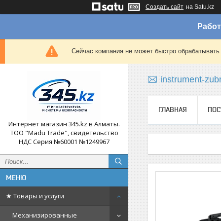
Создать сайт
на Satu.kz
Работ
Сейчас компания не может быстро обрабатывать 
instrument-zub
ГЛАВНАЯ
ПОС
Интернет магазин 345.kz в Алматы.
ТОО "Madu Trade", свидетельство
НДС Серия №60001 №1249967
★ Товары и услуги
Механизированные