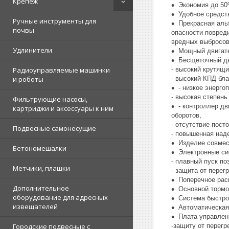
Крепеж
Экономия до 50
Удобное средств
Ручные инструменты для
Прекрасная аль
почвы
опасности повреди
вредных выбросо
Удлинители
Мощный двигате
Бесщеточный дв
Радиоуправляемые машинки
- высокий крутящи
и роботы
- высокий КПД бл
- низкое энерго
- высокая степен
Фильтрующие насосы,
- контроллер д
картриджи и аксессуары к ним
оборотов,
- отсутствие пост
Подвесные самонесущие
- повышенная над
Изделие совмес
Бетономешалки
Электронные си
- плавный пуск по
Метчики, плашки
- защита от перег
Поперечное рас
Дополнительное
Основной тормо
оборудование для адресных
Система быстро
извещателей
Автоматическая
Плата управлен
Городские подвесные с
-защиту от перегр