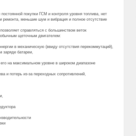
 постоянной покупки ГСМ и контроля уровня топлива, нет
 и ремонта, меньшие шум и вибрация и полное отсутствие
 позволяет справляться с большинством веток
с обычным щеточным двигателем:
нергии в механическую (ввиду отсутствия перекоммутаций),
м заряде батареи,
ь его на максимальном уровне в широком диапазоне
ева и потерь из-за переходных сопротивлений,
и,
едуктора
изводительности
зки