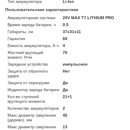
Тип аккумулятора
Li-Ion
Пользовательские характеристики
Аккумуляторная система
20V MAX T7 LITHIUM PRO
Время заряда батареи, ч
0.5
Габариты, см
37x31x11
Гарантия
60
Емкость аккумулятора, А·ч
4
Жесткий крутящий
70
момент, Н×м
Зарядное устройство
импульсное
Защита от обратного
Нет
удара
Защита от перегрузки
Да
Индикатор заряда батареи
Да
Кол-во ступеней
21+1
крутящего момента
Количество аккумуляторов
2
Макс диаметр сверления
45
(дерево), мм
Макс диаметр сверления
13