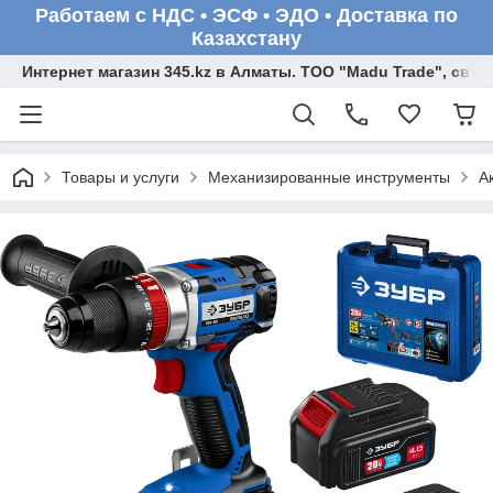
Работаем с НДС • ЭСФ • ЭДО • Доставка по
Казахстану
Интернет магазин 345.kz в Алматы. ТОО "Madu Trade", св
Товары и услуги
Механизированные инструменты
А