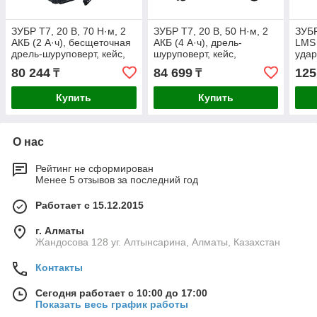
ЗУБР Т7, 20 В, 70 Н·м, 2
ЗУБР Т7, 20 В, 50 Н·м, 2
ЗУБР
АКБ (2 А·ч), бесщеточная
АКБ (4 А·ч), дрель-
LMS 
дрель-шуруповерт, кейс,
шуруповерт, кейс,
удар
Профессионал (DB-201-
Профессионал (DL-201-
шуру
80 244
84 699
125
₸
₸
22)
42)
ПРО
70-4
Купить
Купить
О нас
Рейтинг не сформирован
Менее 5 отзывов за последний год
Работает с 15.12.2015
г. Алматы
Жандосова 128 уг. Алтынсарина, Алматы, Казахстан
Контакты
Сегодня работает с 10:00 до 17:00
Показать весь график работы