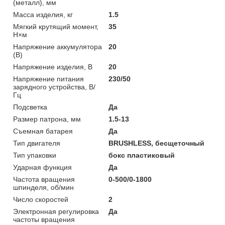
(металл), мм
Масса изделия, кг
1.5
Мягкий крутящий момент,
35
Н×м
Напряжение аккумулятора
20
(В)
Напряжение изделия, В
20
Напряжение питания
230/50
зарядного устройства, В/
Гц
Подсветка
Да
Размер патрона, мм
1.5-13
Съемная батарея
Да
Тип двигателя
BRUSHLESS, бесщеточный
Тип упаковки
бокс пластиковый
Ударная функция
Да
Частота вращения
0-500/0-1800
шпинделя, об/мин
Число скоростей
2
Электронная регулировка
Да
частоты вращения