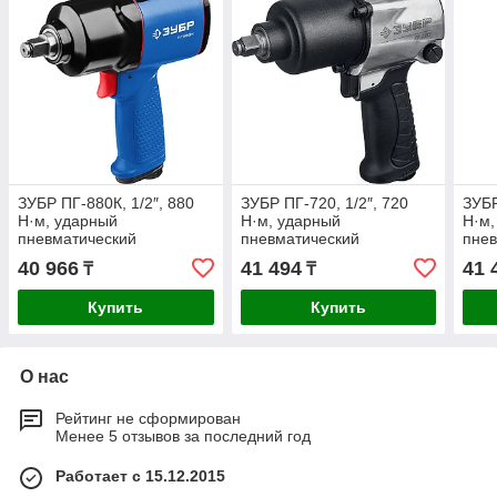
ЗУБР ПГ-880К, 1/2″, 880
ЗУБР ПГ-720, 1/2″, 720
ЗУБР
Н·м, ударный
Н·м, ударный
Н·м,
пневматический
пневматический
пнев
гайковерт, Профессионал
гайковерт, Профессионал
гайк
40 966
41 494
41 
₸
₸
(64250)
(64260)
(64
Купить
Купить
О нас
Рейтинг не сформирован
Менее 5 отзывов за последний год
Работает с 15.12.2015