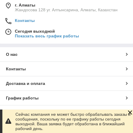
г. Алматы
Жандосова 128 уг. Алтынсарина, Алматы, Казахстан
Контакты
Сегодня выходной
Показать весь график работы
О нас
Контакты
Доставка и оплата
График работы
Полная версия сайта
Сейчас компания не может быстро обрабатывать заказы и
сообщения, поскольку по ее графику работы сегодня
выходной. Ваша заявка будет обработана в ближайший
Сайт создан на маркетплейсе
Satu.kz
рабочий день.