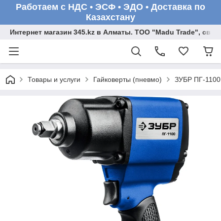
Работаем с НДС • ЭСФ • ЭДО • Доставка по
Казахстану
Интернет магазин 345.kz в Алматы. ТОО "Madu Trade", св
Товары и услуги
Гайковерты (пневмо)
ЗУБР ПГ-1100,