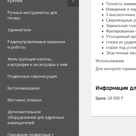
Крепеж
Точность измер
Измерения в пе
Ручные инструменты для
3 высокоточных 
почвы
Сверхмощные р
Зеркальная гла
Удлинители
Фрезерованная 
Утолщенный про
Радиоуправляемые машинки
глазка из ударо
и роботы
глазок под угло
Эластичные заг
Фильтрующие насосы,
Использование
картриджи и аксессуары к ним
Для контроля горизо
Подвесные самонесущие
Информация дл
Бетономешалки
Цена:
18 658 ₸
Метчики, плашки
Дополнительное
оборудование для адресных
извещателей
Городские подвесные с