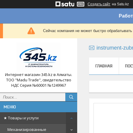
Создать сайт
на Satu.kz
Работ
Сейчас компания не может быстро обрабатывать 
instrument-zub
ГЛАВНАЯ
ПОС
Интернет магазин 345.kz в Алматы.
ТОО "Madu Trade", свидетельство
НДС Серия №60001 №1249967
★ Товары и услуги
Механизированные