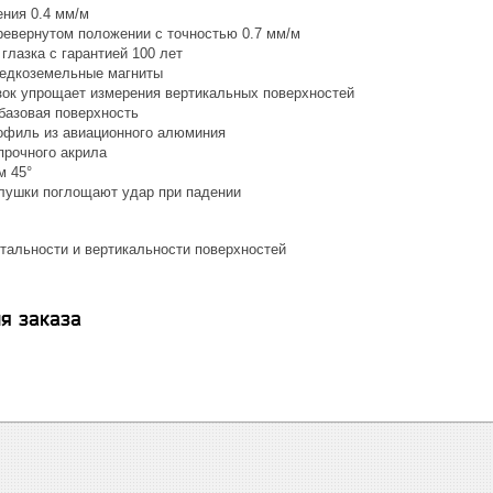
ения 0.4 мм/м
ревернутом положении с точностью 0.7 мм/м
глазка с гарантией 100 лет
едкоземельные магниты
зок упрощает измерения вертикальных поверхностей
базовая поверхность
филь из авиационного алюминия
прочного акрила
м 45°
лушки поглощают удар при падении
нтальности и вертикальности поверхностей
я заказа