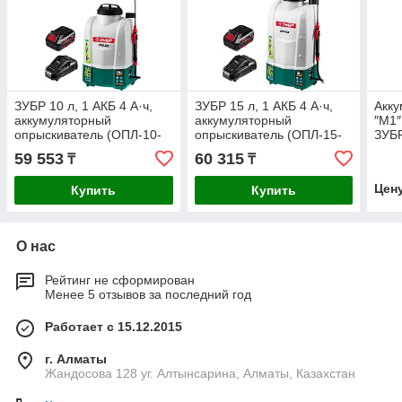
ЗУБР 10 л, 1 АКБ 4 А·ч,
ЗУБР 15 л, 1 АКБ 4 А·ч,
Акку
аккумуляторный
аккумуляторный
″М1″ 
опрыскиватель (ОПЛ-10-
опрыскиватель (ОПЛ-15-
ЗУБ
41)
41)
59 553
60 315
₸
₸
Цен
Купить
Купить
О нас
Рейтинг не сформирован
Менее 5 отзывов за последний год
Работает с 15.12.2015
г. Алматы
Жандосова 128 уг. Алтынсарина, Алматы, Казахстан