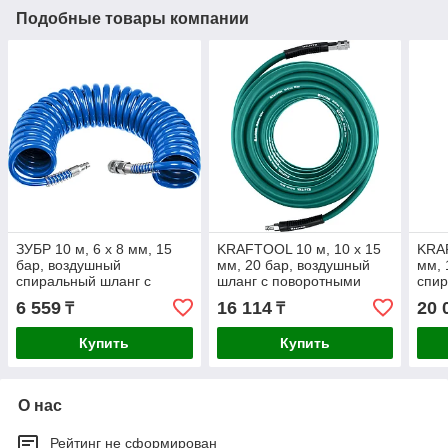
Подобные товары компании
ЗУБР 10 м, 6 х 8 мм, 15
KRAFTOOL 10 м, 10 х 15
KRAF
бар, воздушный
мм, 20 бар, воздушный
мм, 
спиральный шланг с
шланг с поворотными
спир
фитингами рапид,
фитингами рапид
фит
6 559
16 114
20 
₸
₸
Профессионал (6473-10)
Купить
Купить
О нас
Рейтинг не сформирован