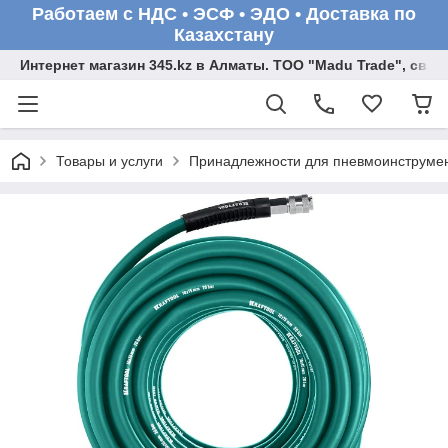
Работаем с НДС • ЭСФ • ЭДО • Доставка по
Казахстану
Интернет магазин 345.kz в Алматы. ТОО "Madu Trade", св
Товары и услуги
Принадлежности для пневмоинструме